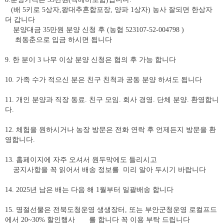
(
배
5
키로
5
상자
,
왕대추혼합포장
,
양파
1
상자
)
농사 잘되면 한상자
더 갑니다
분양대금
35
만원 분양 신청 후
(
농협
523107-52-004798 )
최동춘으로 입금 하시면 됩니다
9.
한 분이
3
나무 이상 분양 신청은 협의 후 가능 합니다
10.
가족 수가 적으신 분은 친구 친척과 공동 분양 하셔도 됩니다
11.
개인 분양과 직장 동료
.
친구 모임
.
회사 경영
.
단체 분양
.
환영합니
다
.
12.
체험을 원하시거나 농장 방문은 전화 연락 후 언제든지 방문을 환
영합니다
.
13.
홈페이지에 자주 오셔서 원두막에도 들리시고
공지사항을 꼭 읽어서 배송 정보를
미리 알아 두시기 바랍니다
14. 2025
년 남은 배는 다음 해
1
월부터 일괄배송 합니다
15. 명절선물은 전북도청운영 생생장터, 또는 부안군청운영 로컬프드
에서 20~30% 할인행사 를 합니다 꼭 이용 부탁 드립니다