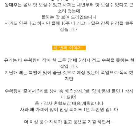
왕대추는 올해 맛 보실수 있고 사과는 내년부터 맛 보실수 있다고 큰
소리 첫는데
올해는 맛 보여 드리겠습니다
사과도 안된다고 하지만 올해 16주 더 심고 내일은 감풍 단감을 40주
심습니다
세 번째 이야기
...
유기농 배 수확량이 작아 한 그루 당 배
5
상자 정도 수확을 못하는 현
실입니다
.
지난해 배는 특별이 맞이 좋을 것으로 예상 했는데 폭염으로 폭삭 했
지만
수확량이 줄어서
5
키로 상자 총 배
5
상자
,[
쌀
,
양파
,
풍년 들면
1
상자
더 포함
]
총 7
상자 혼합포장 배송 계획입니다
사과
,
배 가격이 많이 인상 되어도 1년
35
만원 입니다
더 이상 풍수 재해가 없고 풍년을 기원 하면서
...