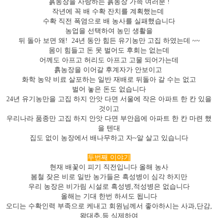
흙농장을 사랑하는 흙농장 가족 여러분
!
작년에 꼭 배 수확 잔치를 계획했는데
수확 직전 폭염으로 배 농사를 실패했습니다
농업을 선택하여 농민 생활을
뒤 돌아 보면 왜
! 24
년 동안 힘든 유기농만 고집 하였는데
~~
몸이 힘들고 돈 못 벌어도 후회는 없는데
어께도 아프고 허리도 아프고 고물 되어가는데
흙농장을 이어갈 후계자가 안보이고
화학 농약 비료 살포하는 일반 재배로 뒤돌아 갈 수는 없고
벌어 놓은 돈도 없습니다
24년 유기농만을 고집 하지 안앗 다면 서울에 작은 아파트 한 칸 있을
것이고
우리나라 품종만 고집 하지 안앗 다면 부안읍에 아파트 한 칸 마련 했
을 텐대
집도 없이 농장에서 배나무하고 자
~
알 살고 있습니다
두번째 이야기
현재 배꽃이 피기 직전입니다 올해 농사
봄철 잦은 비로 일반 농가들은 흑성병이 심각 하지만
우리 농장은 비가림 시설로 흑성병
,
적성병은 없습니다
올해는 기대 한번 하셔도 됩니다
오디는 수확인력 부족으로 케내고 회원님께서 좋아하시는 사과
,
단감
,
왕대추
,
등 식제하여