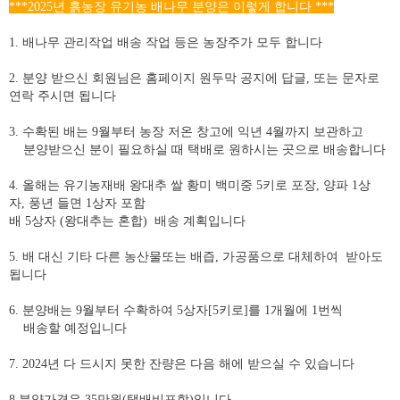
***2025
년 흙농장 유기농 배나무 분양은 이렇게 합니다
***
1.
배나무 관리작업 배송 작업 등은 농장주가 모두 합니다
2.
분양 받으신 회원님은 홈페이지 원두막 공지에 답글
,
또는 문자로
연락 주시면 됩니다
3.
수확된 배는
9
월부터 농장 저온 창고에 익년
4
월까지 보관하고
분양받으신 분이 필요하실 때 택배로 원하시는 곳으로 배송합니다
4.
올해는 유기농재배 왕대추 쌀 황미 백미중
5
키로 포장
,
양파
1
상
자
,
풍년 들면
1
상자 포함
배
5
상자
(
왕대추는 혼합
)
배송 계획입니다
5.
배 대신 기타 다른 농산물또는 배즙
,
가공품으로 대체하여
받아도
됩니다
6.
분양배는
9
월부터 수확하여
5
상자
[5
키로
]
를
1
개월에
1
번씩
배송할 예정입니다
7. 2024
년 다 드시지 못한 잔량은 다음 해에 받으실 수 있습니다
8.
분양가격은
35
만원
(
택배비포함
)
입니다
.