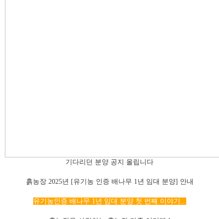
기다리던 분양 공지 올립니다
흙농장
2025
년
[
유기농 인증 배나무
1
년 임대 분양
]
안내
유기농인증 배나무
1
년 임대 분양 첫 번째 이야기
...