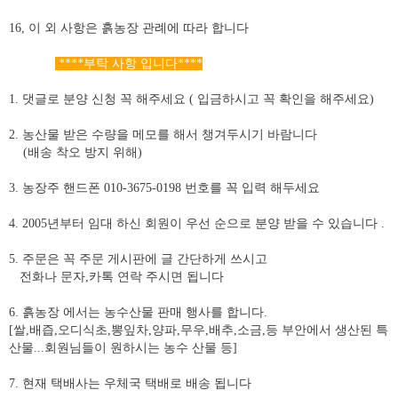
16,
이 외 사항은 흙농장 관례에 따라 합니다
****
부탁 사항 입니다
****
1.
댓글로 분양 신청 꼭 해주세요
(
입금하시고 꼭 확인을 해주세요
)
2.
농산물 받은 수량을 메모를 해서 챙겨두시기 바람니다
(
배송 착오 방지 위해
)
3.
농장주 핸드폰
010-3675-0198
번호를 꼭 입력 해두세요
4. 2005
년부터 임대 하신 회원이 우선 순으로 분양 받을 수 있습니다
.
5.
주문은 꼭 주문 게시판에 글 간단하게 쓰시고
전화나 문자
,
카톡 연락 주시면 됩니다
6.
흙농장 에서는 농수산물 판매 행사를 합니다
.
[
쌀
,
배즙
,
오디식초
,
뽕잎차
,
양파
,
무우
,
배추
,
소금
,
등 부안에서 생산된 특
산물
...
회원님들이 원하시는 농수
산물 등
]
7.
현재 택배사는
우체국 택배로 배송 됩니다