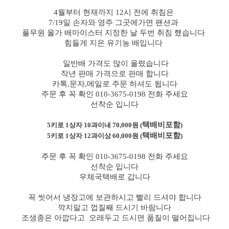
4월부터 현재까지 12시 전에 취침은
7/19일 손자와 영주 그곳에가면 팬션과
풀무원 올가 배마이스터 지정한 날 두번 취침 했습니다
힘들게 지은 유기농 배입니다
일반배 가격도 많이 올렸습니다
작년 판매 가격으로 판매 합니다
카톡,문자,메일로 주문 하셔도 됩니다
주문 후 꼭 확인 010-3675-0198 전화 주세요
선착순 입니다
택배비포함
5
키로
1
상자
10
과이내 70
,000
원
(
)
택배비포함
5
키로
1
상자
12
과이상 60
,000
원
(
)
주문 후 꼭 확인 010-3675-0198 전화 주세요
선착순 입니다
우체국택배로 갑니다
꼭 씻어서 냉장고에 보관하시고 빨리 드셔야 합니다
깍지말고 껍질째 드시기 바람니다
조생종은
아깝다고
오래두고 드시면 품질이 떨어집니다