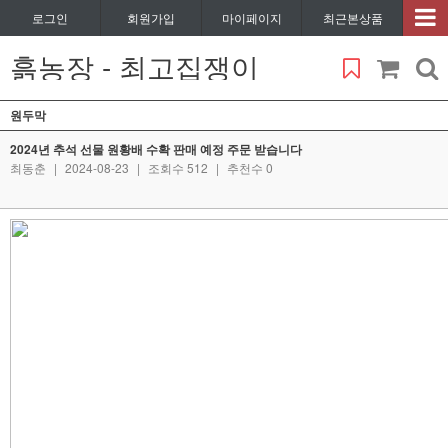
로그인
회원가입
마이페이지
최근본상품
흙농장 - 최고집쟁이
원두막
2024년 추석 선물 원황배 수확 판매 예정 주문 받습니다
최동춘
|
2024-08-23
|
조회수 512
|
추천수 0