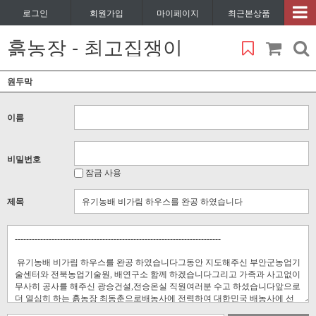
로그인
회원가입
마이페이지
최근본상품
흙농장 - 최고집쟁이
원두막
이름
비밀번호
잠금 사용
제목