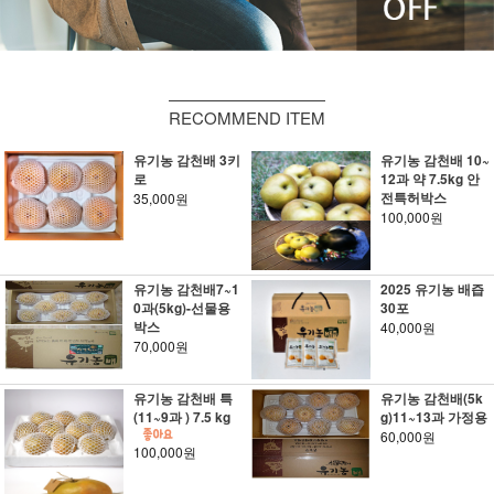
RECOMMEND ITEM
유기농 감천배 3키
유기농 감천배 10~
로
12과 약 7.5kg 안
전특허박스
35,000원
100,000원
유기농 감천배7~1
2025 유기농 배즙
0과(5kg)-선물용
30포
박스
40,000원
70,000원
유기농 감천배 특
유기농 감천배(5k
(11~9과 ) 7.5 kg
g)11~13과 가정용
60,000원
100,000원