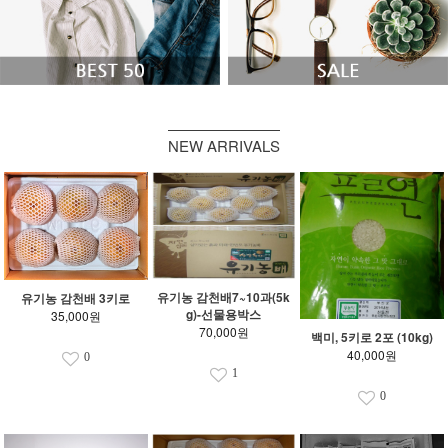
NEW ARRIVALS
유기농 감천배7~10과(5k
유기농 감천배 3키로
g)-선물용박스
35,000원
70,000원
백미, 5키로 2포 (10kg)
40,000원
0
1
0