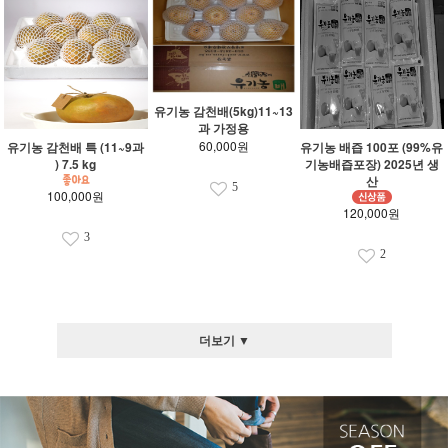
유기농 감천배(5kg)11~13
과 가정용
60,000원
유기농 감천배 특 (11~9과
유기농 배즙 100포 (99%유
) 7.5 kg
기농배즙포장) 2025년 생
산
5
100,000원
120,000원
3
2
더보기 ▼