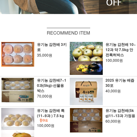
RECOMMEND ITEM
유기농 감천배 3키
유기농 감천배 10~
로
12과 약 7.5kg 안
전특허박스
35,000원
100,000원
유기농 감천배7~1
2025 유기농 배즙
0과(5kg)-선물용
30포
박스
40,000원
70,000원
유기농 감천배 특
유기농 감천배(5k
(11~9과 ) 7.5 kg
g)11~13과 가정용
60,000원
100,000원