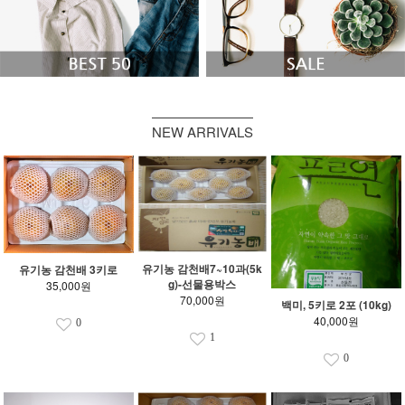
NEW ARRIVALS
유기농 감천배7~10과(5k
유기농 감천배 3키로
g)-선물용박스
35,000원
70,000원
백미, 5키로 2포 (10kg)
40,000원
0
1
0