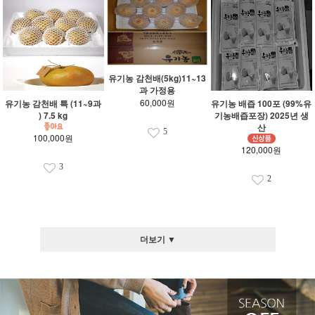
유기농 감천배(5kg)11~13
과 가정용
60,000원
유기농 감천배 특 (11~9과
유기농 배즙 100포 (99%유
) 7.5 kg
기농배즙포장) 2025년 생
산
5
100,000원
120,000원
3
2
더보기 ▼