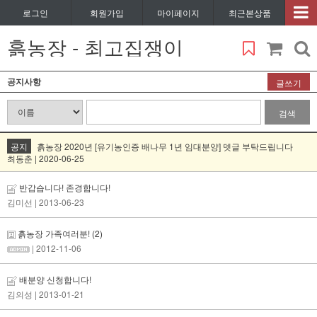
로그인
회원가입
마이페이지
최근본상품
흙농장 - 최고집쟁이
공지사항
글쓰기
검색
공지
흙농장 2020년 [유기농인증 배나무 1년 임대분양] 뎃글 부탁드립니다
최동춘 | 2020-06-25
반갑습니다! 존경합니다!
김미선
| 2013-06-23
흙농장 가족여러분!
(2)
| 2012-11-06
배분양 신청합니다!
김의성
| 2013-01-21