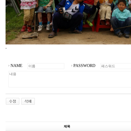
,
NAME
PASSWORD
제목